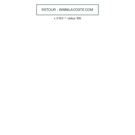
RETOUR - WWW.LACOSTE.COM
-
v. 3.16.0
status: 500